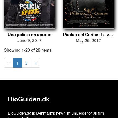
Una policía en apuros
Piratas del Caribe: La venganza de Salazar
June 9, 2017
May 25, 2017
Showing
1-20
of
29
items.
«
1
2
»
BioGuiden.dk
BioGuiden.dk is Denmark's new film universe for all film