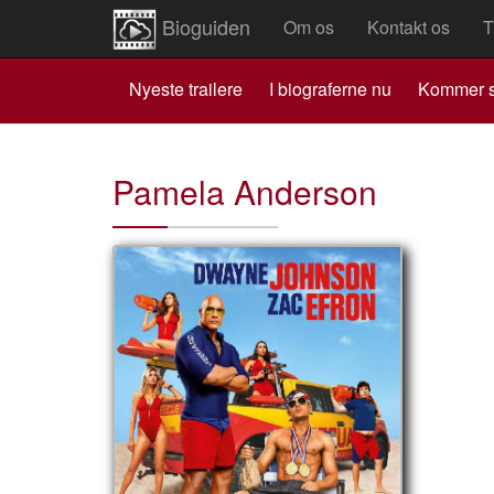
Bioguiden
Om os
Kontakt os
T
Nyeste trailere
I biograferne nu
Kommer s
Pamela Anderson