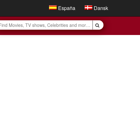
España
Dansk