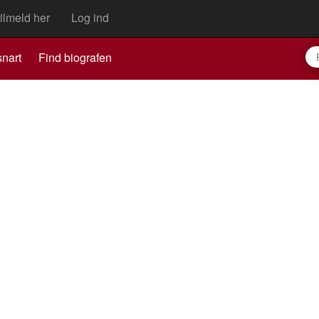
ilmeld her
Log ind
nart
Find biografen