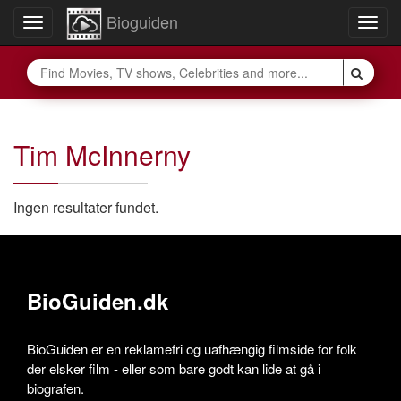
Bioguiden
Toggle
Togg
navigation
navig
Tim McInnerny
Ingen resultater fundet.
BioGuiden.dk
BioGuiden er en reklamefri og uafhængig filmside for folk
der elsker film - eller som bare godt kan lide at gå i
biografen.