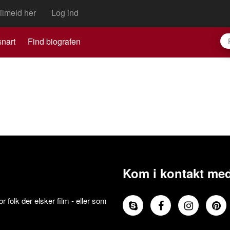
ilmeld her
Log ind
nart
Find biografen
Kom i kontakt med
 folk der elsker film - eller som