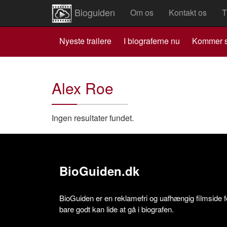
Bioguiden
Om os
Kontakt os
T
Nyeste trailere
I biograferne nu
Kommer s
Alex Roe
Ingen resultater fundet.
BioGuiden.dk
BioGuiden er en reklamefri og uafhængig filmside for
bare godt kan lide at gå i biografen.