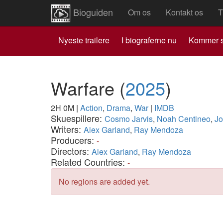
Bioguiden
Om os
Kontakt os
T
Nyeste trailere
I biograferne nu
Kommer s
Warfare
(
2025
)
2H 0M
|
Action
,
Drama
,
War
|
IMDB
Skuespillere:
Cosmo Jarvis
,
Noah Centineo
,
Jo
Writers:
Alex Garland
,
Ray Mendoza
Producers:
-
Directors:
Alex Garland
,
Ray Mendoza
Related Countries:
-
No regions are added yet.