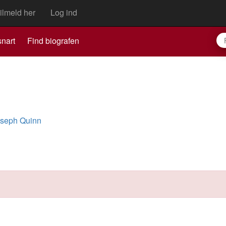
ilmeld her
Log ind
nart
Find biografen
seph Quinn