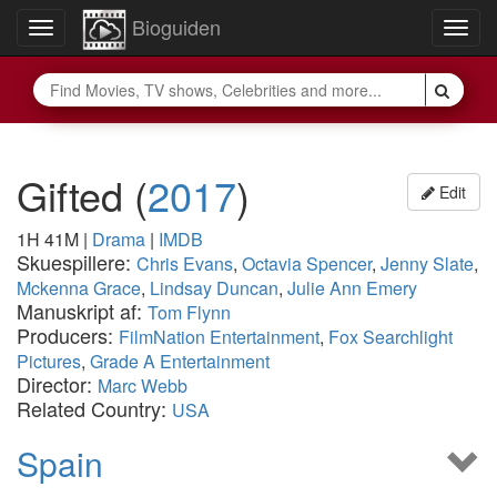
Bioguiden
Toggle
Togg
navigation
navig
Gifted
(
2017
)
Edit
1H 41M
|
Drama
|
IMDB
Skuespillere:
Chris Evans
,
Octavia Spencer
,
Jenny Slate
,
Mckenna Grace
,
Lindsay Duncan
,
Julie Ann Emery
Manuskript af:
Tom Flynn
Producers:
FilmNation Entertainment
,
Fox Searchlight
Pictures
,
Grade A Entertainment
Director:
Marc Webb
Related Country:
USA
Spain