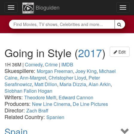
Bioguiden
Toggle
Togg
navigation
navig
Going in Style
(
2017
)
Edit
1H 36M
|
Comedy
,
Crime
|
IMDB
Skuespillere:
Morgan Freeman
,
Joey King
,
Michael
Caine
,
Ann-Margret
,
Christopher Lloyd
,
Peter
Serafinowicz
,
Matt Dillon
,
Maria Dizzia
,
Alan Arkin
,
Siobhan Fallon Hogan
Writers:
Theodore Melfi
,
Edward Cannon
Producers:
New Line Cinema
,
De Line Pictures
Director:
Zach Braff
Related Country:
Spanien
Spain