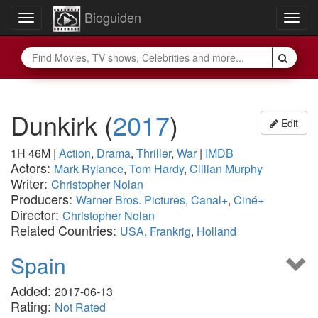
Bioguiden
Toggle
Togg
navigation
navig
Dunkirk
(
2017
)
Edit
1H 46M
|
Action
,
Drama
,
Thriller
,
War
|
IMDB
Actors:
Mark Rylance
,
Tom Hardy
,
Cillian Murphy
Writer:
Christopher Nolan
Producers:
Warner Bros. Pictures
,
Canal+
,
Ciné+
Director:
Christopher Nolan
Related Countries:
USA
,
Frankrig
,
Holland
Spain
Added:
2017-06-13
Rating:
Not Rated