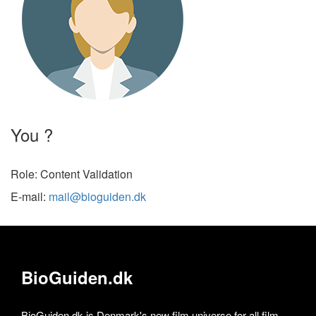
You ?
Role: Content Validation
E-mail:
mail@bioguiden.dk
BioGuiden.dk
BioGuiden.dk is Denmark's new film universe for all film