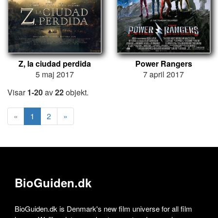
Z, la ciudad perdida
Power Rangers
5 maj 2017
7 april 2017
Visar
1-20
av
22
objekt.
«
1
2
»
BioGuiden.dk
BioGuiden.dk is Denmark's new film universe for all film