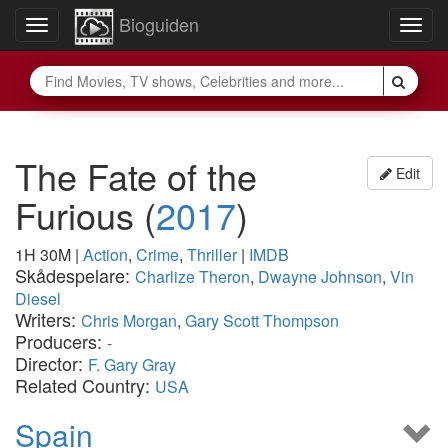
Bioguiden
Toggle
Togg
navigation
navig
The Fate of the
Edit
Furious
(
2017
)
1H 30M
|
Action
,
Crime
,
Thriller
|
IMDB
Skådespelare:
Charlize Theron
,
Dwayne Johnson
,
Vin
Diesel
Writers:
Chris Morgan
,
Gary Scott Thompson
Producers:
-
Director:
F. Gary Gray
Related Country:
USA
Spain