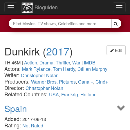
Bioguiden
Toggle
Togg
navigation
navig
Dunkirk
(
2017
)
Edit
1H 46M
|
Action
,
Drama
,
Thriller
,
War
|
IMDB
Actors:
Mark Rylance
,
Tom Hardy
,
Cillian Murphy
Writer:
Christopher Nolan
Producers:
Warner Bros. Pictures
,
Canal+
,
Ciné+
Director:
Christopher Nolan
Related Countries:
USA
,
Frankrig
,
Holland
Spain
Added:
2017-06-13
Rating:
Not Rated